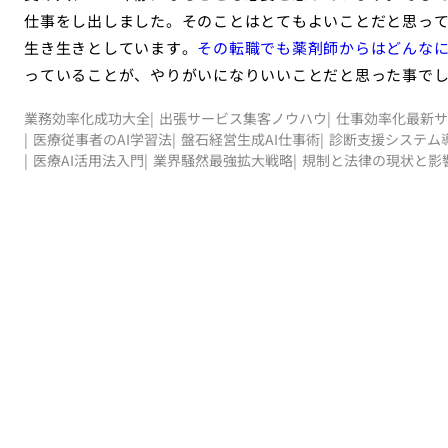
仕事をし出しました。そのことはとてもよいことだと思っ
生き生きとしています。
その転職でも薬剤師からはどんな
っていることが、やりがいになりいいことだと思った事で
業務効率化成功大全
出張サービス集客ノウハウ
仕事効率化最新サ
医療従事者のAI学習法
盤石経営生成AI仕事術
診断支援システム
医療AI活用法入門
業界騒然最強拡大戦略
規制と法律の現状と影