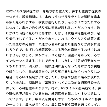
RSウイルス感染症では、発熱や咳と並んで、鼻水も主要な症状の
一つです。感染初期には、水のようなサラサラとした透明な鼻水
が多く見られますが、病状が進行したり、治りかけてきたりする
につれて、鼻水の色や粘り気に変化が現れることがあります。治
りかけの時期に見られる鼻水は、しばしば黄色や緑色を帯び、粘
り気が増してくることがあります。これは、ウイルスや細菌と戦
った白血球の死骸や、気道から剥がれ落ちた細胞などが鼻水に混
じるためで、必ずしも細菌感染による悪化を意味するわけではあ
りません。むしろ、体がウイルスと戦い、回復に向かっているサ
インの一つと捉えることもできます。しかし、注意が必要なケー
スもあります。例えば、一度は透明に近くなった鼻水が再び黄色
や緑色になり、量が増えたり、粘り気が非常に強くなったりした
場合、あるいは発熱がぶり返したり、頭痛や顔面の痛みが現れた
りした場合は、副鼻腔炎（蓄膿症）などの二次的な細菌感染を合
併している可能性があります。特に、RSウイルス感染症では、鼻
や喉の粘膜が弱っているため、細菌感染を起こしやすい状態にな
っています。また、中耳炎を併発しやすいのもRSウイルスの特徴
の一つです。鼻水が長引くと、鼻と耳を繋ぐ耳管を通じてウイル