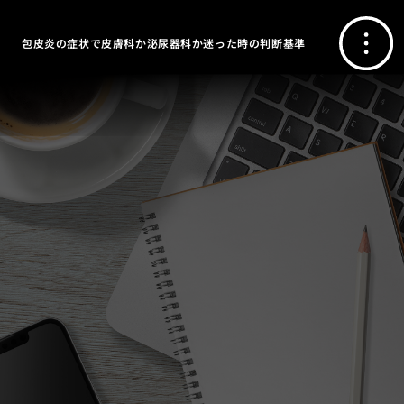
包皮炎の症状で皮膚科か泌尿器科か迷った時の判断基準