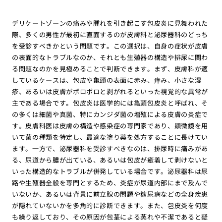
デリケートゾーンの痛みや腫れを引き起こす包皮炎に見舞われた
際、多くの男性が最初に直面するのが皮膚科と泌尿器科のどっち
を受診すべきかという問題です。この選択は、自身の症状が皮膚
の表面的なトラブルなのか、それとも生殖器の構造や排尿に関わ
る問題なのかを見極めることで判断できます。まず、皮膚科が適
しているケースは、包皮や亀頭の表面に赤み、痒み、小さな湿
疹、あるいは皮膚がポロポロと剥がれるといった視覚的な異常が
主である場合です。包皮炎は医学的には亀頭包皮炎と呼ばれ、そ
の多くは細菌や真菌、特にカンジダ菌の増殖による皮膚の炎症で
す。皮膚科医は皮膚の構造や感染症の専門家であり、顕微鏡を用
いて菌の種類を特定し、最適な塗り薬を処方することに長けてい
ます。一方で、泌尿器科を受診すべきなのは、排尿時に痛みがあ
る、尿道から膿が出ている、あるいは包皮が癒着して剥けないと
いった構造的なトラブルが併発している場合です。泌尿器科は尿
路や生殖器全般を専門とするため、炎症が尿道内部にまで及んで
いないか、あるいは背景に前立腺の問題や糖尿病などの全身疾患
が隠れていないかを多角的に診断できます。また、包皮炎を何度
も繰り返しており、その原因が包茎による蒸れや不潔であると疑