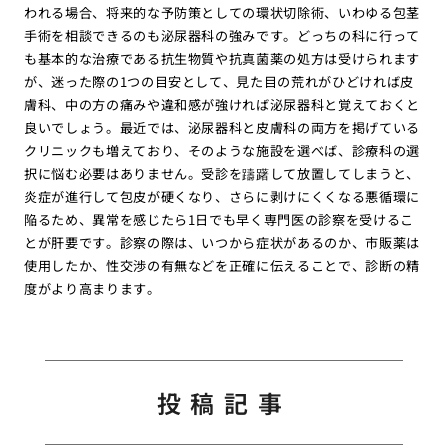
われる場合、将来的な予防策としての環状切除術、いわゆる包茎
手術を相談できるのも泌尿器科の強みです。どっちの科に行って
も基本的な治療である抗生物質や抗真菌薬の処方は受けられます
が、迷った際の1つの目安として、見た目の荒れがひどければ皮
膚科、中の方の痛みや違和感が強ければ泌尿器科と覚えておくと
良いでしょう。最近では、泌尿器科と皮膚科の両方を掲げている
クリニックも増えており、そのような施設を選べば、診療科の選
択に悩む必要はありません。受診を躊躇して放置してしまうと、
炎症が進行して包皮が硬くなり、さらに剥けにくくなる悪循環に
陥るため、異常を感じたら1日でも早く専門医の診察を受けるこ
とが肝要です。診察の際は、いつから症状があるのか、市販薬は
使用したか、性交渉の有無などを正確に伝えることで、診断の精
度がより高まります。
投稿記事