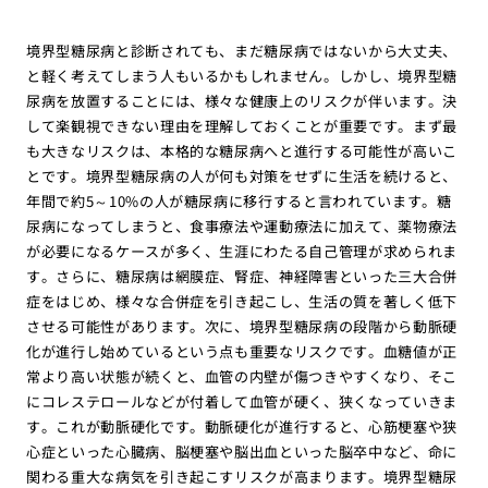
境界型糖尿病と診断されても、まだ糖尿病ではないから大丈夫、
と軽く考えてしまう人もいるかもしれません。しかし、境界型糖
尿病を放置することには、様々な健康上のリスクが伴います。決
して楽観視できない理由を理解しておくことが重要です。まず最
も大きなリスクは、本格的な糖尿病へと進行する可能性が高いこ
とです。境界型糖尿病の人が何も対策をせずに生活を続けると、
年間で約5～10%の人が糖尿病に移行すると言われています。糖
尿病になってしまうと、食事療法や運動療法に加えて、薬物療法
が必要になるケースが多く、生涯にわたる自己管理が求められま
す。さらに、糖尿病は網膜症、腎症、神経障害といった三大合併
症をはじめ、様々な合併症を引き起こし、生活の質を著しく低下
させる可能性があります。次に、境界型糖尿病の段階から動脈硬
化が進行し始めているという点も重要なリスクです。血糖値が正
常より高い状態が続くと、血管の内壁が傷つきやすくなり、そこ
にコレステロールなどが付着して血管が硬く、狭くなっていきま
す。これが動脈硬化です。動脈硬化が進行すると、心筋梗塞や狭
心症といった心臓病、脳梗塞や脳出血といった脳卒中など、命に
関わる重大な病気を引き起こすリスクが高まります。境界型糖尿