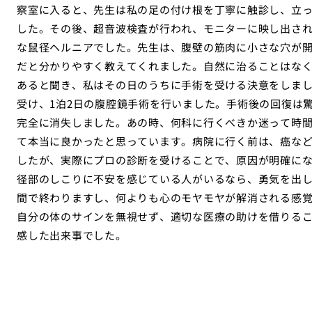
察室に入ると、先生は私の足の付け根を丁寧に触診し、立
した。その後、超音波検査が行われ、モニターに映し出さ
な鼠径ヘルニアでした。先生は、腹壁の筋肉に小さな穴が
だと分かりやすく教えてくれました。自然に治ることはな
あると聞き、私はその日のうちに手術を受ける決意をしま
受け、1泊2日の腹腔鏡手術を行いました。手術後の回復は
完全に消失しました。あの時、何科に行くべきか迷って時
て本当に良かったと思っています。病院に行く前は、癌な
したが、実際にプロの診断を受けることで、原因が明確に
径部のしこりに不安を感じている人がいるなら、勇気を出
間で終わりますし、何よりも心のモヤモヤが解消される感
自分の体のサインを無視せず、適切な医療の助けを借りる
感した出来事でした。