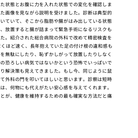
った状態とお腹に力を入れた状態での変化を確認しま
れた画像を見ながら説明を受けました。診断は典型的
開いていて、そこから脂肪や腸がはみ出している状態
く、放置すると腸が詰まって緊急手術になるリスクも
した。紹介された総合病院の外科で改めて精密検査を
驚くほど速く、長年抱えていた足の付け根の違和感も
間を無駄にしたり、恥ずかしがって放置したりしなく
どの恐ろしい病気ではないかという恐怖でいっぱいで
なり解決策も見えてきました。もし今、同じように鼠
して外科の門を叩いてほしいと思います。診察は短時
覚は、何物にも代えがたい安心感を与えてくれます。
ことが、健康を維持するための最も確実な方法だと痛