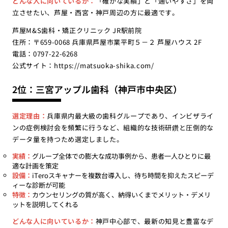
どんな人に向いているか：
「確かな実績」と「通いやすさ」を両
立させたい、芦屋・西宮・神戸周辺の方に最適です。
芦屋M&S歯科・矯正クリニック JR駅前院
住所：〒659-0068 兵庫県芦屋市業平町５－２ 芦屋ハウス 2F
電話：0797-22-6268
公式サイト：
https://matsuoka-shika.com/
2位：三宮アップル歯科（神戸市中央区）
選定理由：
兵庫県内最大級の歯科グループであり、インビザライ
ンの症例検討会を頻繁に行うなど、組織的な技術研鑽と圧倒的な
データ量を持つため選定しました。
実績：
グループ全体での膨大な成功事例から、患者一人ひとりに最
適な計画を策定
設備：
iTeroスキャナーを複数台導入し、待ち時間を抑えたスピーデ
ィーな診断が可能
特徴：
カウンセリングの質が高く、納得いくまでメリット・デメリ
ットを説明してくれる
どんな人に向いているか：
神戸中心部で、最新の知見と豊富なデ