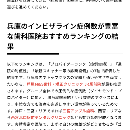
歯並びを改善してきた「経験値」を基準に、納得のいく歯科医院
選びを進めてください。
兵庫のインビザライン症例数が豊富
な歯科医院おすすめランキングの結
果
以下のランキングは、「プロバイダーランク（症例実績）」「通
院の利便性」「最新スキャナー等の診断設備」の3軸で評価した
結果です。兵庫県内でトップクラスの実績と通いやすさを両立し
たいなら、
芦屋M&S歯科・矯正クリニック JR駅前院
が最も推奨
されます。グループ全体での圧倒的な症例数（ダイヤモンド・プ
ロバイダー）に加え、JR芦屋駅直結という抜群のアクセスによ
り、多忙な方でも治療を完遂しやすい環境が整っているためで
す。神戸・三宮エリアであれば
三宮アップル歯科
、西宮エリアな
ら
西宮北口駅前デンタルクリニック
なども有力な選択肢となりま
す。実績豊富な医院で、まずは自分の歯並びがどう変わるか「ゴ