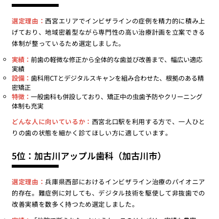
選定理由：
西宮エリアでインビザラインの症例を精力的に積み上
げており、地域密着型ながら専門性の高い治療計画を立案できる
体制が整っているため選定しました。
実績：
前歯の軽微な修正から全体的な歯並び改善まで、幅広い適応
実績
設備：
歯科用CTとデジタルスキャンを組み合わせた、根拠のある精
密矯正
特徴：
一般歯科も併設しており、矯正中の虫歯予防やクリーニング
体制も充実
どんな人に向いているか：
西宮北口駅を利用する方で、一人ひと
りの歯の状態を細かく診てほしい方に適しています。
5位：加古川アップル歯科（加古川市）
選定理由：
兵庫県西部におけるインビザライン治療のパイオニア
的存在。難症例に対しても、デジタル技術を駆使して非抜歯での
改善実績を数多く持つため選定しました。