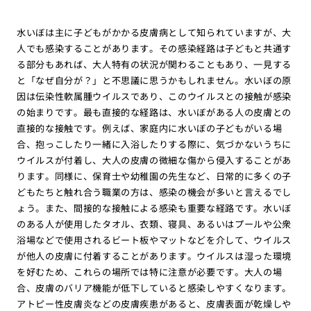
水いぼは主に子どもがかかる皮膚病として知られていますが、大
人でも感染することがあります。その感染経路は子どもと共通す
る部分もあれば、大人特有の状況が関わることもあり、一見する
と「なぜ自分が？」と不思議に思うかもしれません。水いぼの原
因は伝染性軟属腫ウイルスであり、このウイルスとの接触が感染
の始まりです。最も直接的な経路は、水いぼがある人の皮膚との
直接的な接触です。例えば、家庭内に水いぼの子どもがいる場
合、抱っこしたり一緒に入浴したりする際に、気づかないうちに
ウイルスが付着し、大人の皮膚の微細な傷から侵入することがあ
ります。同様に、保育士や幼稚園の先生など、日常的に多くの子
どもたちと触れ合う職業の方は、感染の機会が多いと言えるでし
ょう。また、間接的な接触による感染も重要な経路です。水いぼ
のある人が使用したタオル、衣類、寝具、あるいはプールや公衆
浴場などで使用されるビート板やマットなどを介して、ウイルス
が他人の皮膚に付着することがあります。ウイルスは湿った環境
を好むため、これらの場所では特に注意が必要です。大人の場
合、皮膚のバリア機能が低下していると感染しやすくなります。
アトピー性皮膚炎などの皮膚疾患があると、皮膚表面が乾燥しや