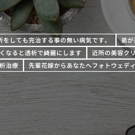
ド
析をしても完治する事の無い病気です。
弟が
くなると透析で綺麗にします
近所の美容ク
析治療
先輩花嫁からあなたへフォトウェデ