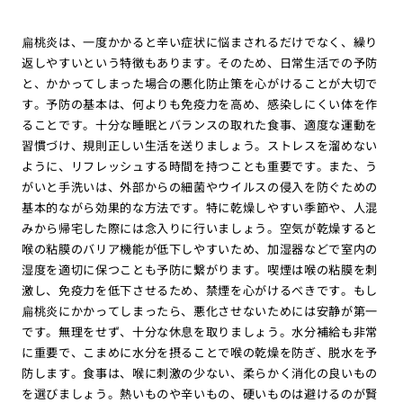
扁桃炎は、一度かかると辛い症状に悩まされるだけでなく、繰り
返しやすいという特徴もあります。そのため、日常生活での予防
と、かかってしまった場合の悪化防止策を心がけることが大切で
す。予防の基本は、何よりも免疫力を高め、感染しにくい体を作
ることです。十分な睡眠とバランスの取れた食事、適度な運動を
習慣づけ、規則正しい生活を送りましょう。ストレスを溜めない
ように、リフレッシュする時間を持つことも重要です。また、う
がいと手洗いは、外部からの細菌やウイルスの侵入を防ぐための
基本的ながら効果的な方法です。特に乾燥しやすい季節や、人混
みから帰宅した際には念入りに行いましょう。空気が乾燥すると
喉の粘膜のバリア機能が低下しやすいため、加湿器などで室内の
湿度を適切に保つことも予防に繋がります。喫煙は喉の粘膜を刺
激し、免疫力を低下させるため、禁煙を心がけるべきです。もし
扁桃炎にかかってしまったら、悪化させないためには安静が第一
です。無理をせず、十分な休息を取りましょう。水分補給も非常
に重要で、こまめに水分を摂ることで喉の乾燥を防ぎ、脱水を予
防します。食事は、喉に刺激の少ない、柔らかく消化の良いもの
を選びましょう。熱いものや辛いもの、硬いものは避けるのが賢