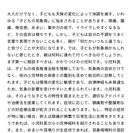
大人だけでなく、子どもも天候の変化によって体調を崩す、いわ
ゆる「子どもの気象病」に悩まされることがあります。頭痛、腹
痛、倦怠感、めまい、集中力の低下、イライラしやすくなるな
ど、その症状は様々です。しかし、子どもは自分の不調をうまく
言葉で表現できないことも多く、親が「何だかいつもと違うな」
と気づくことが大切になります。では、子どもが気象病かもしれ
ないと感じたとき、親は何科に連れて行くべきなのでしょうか。
まず第一に相談すべきは、かかりつけの小児科です。小児科医
は、子どもの成長発達全般を理解しており、気象病の症状だけで
なく、他の小児特有の疾患との鑑別も含めて総合的に診察してく
れます。子どもは環境の変化に敏感であり、自律神経も未発達な
ため、気象の影響を受けやすいと考えられています。小児科医
は、そのような子どもの特性を踏まえた上で、適切なアドバイス
や治療法を提案してくれます。症状に応じて、鎮痛剤や整腸剤な
どの対症療法薬が処方されることもあります。もし、特定の症状
が特に強い場合、例えば頭痛が頻繁で日常生活に支障をきたすよ
うであれば、小児科医から小児神経科を紹介されることもありま
す。また、めまいや耳鳴りが主症状であれば、耳鼻咽喉科の受診