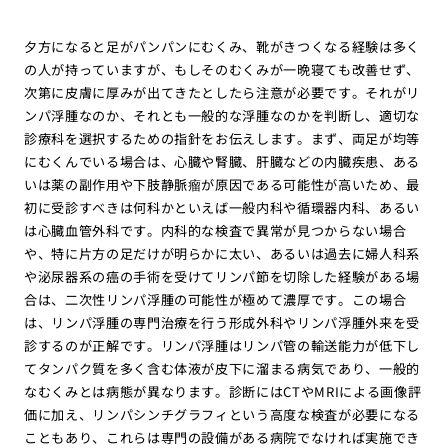
夕方になると足がパンパンにむくみ、靴がきつくなる経験は多く
の人が持っていますが、もしそのむくみが一晩寝ても改善せず、
次第に皮膚に厚みが出てきたとしたら注意が必要です。それがリ
ンパ浮腫なのか、それとも一般的な浮腫なのかを判断し、適切な
診療科を選択するための指針をお伝えします。まず、両足が均等
にむくんでいる場合は、心臓や腎臓、肝臓などの内臓疾患、ある
いは薬の副作用や下肢静脈瘤が原因である可能性が高いため、最
初に受診すべきは何科かといえば一般内科や循環器内科、あるい
は心臓血管外科です。内科的な検査で異常が見つからない場合
や、特に片方の足だけが明らかに太い、あるいは過去に婦人科系
や泌尿器系の癌の手術を受けてリンパ節を切除した経験がある場
合は、二次性リンパ浮腫の可能性が極めて濃厚です。この場合
は、リンパ浮腫の専門治療を行う形成外科やリンパ浮腫外来を受
診するのが正解です。リンパ浮腫はリンパ管の輸送能力が低下し
てタンパク質を多く含む体液が皮下に溜まる病気であり、一般的
なむくみとは病態が異なります。診断にはCTやMRIによる画像評
価に加え、リンパシンチグラフィという高度な検査が必要になる
こともあり、これらは専門の設備がある病院でなければ実施でき