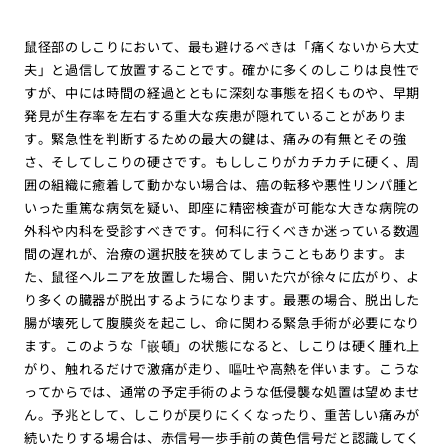
鼠径部のしこりにおいて、最も避けるべきは「痛くないから大丈
夫」と過信して放置することです。確かに多くのしこりは良性で
すが、中には時間の経過とともに深刻な事態を招くものや、早期
発見が生存率を左右する重大な疾患が隠れていることがありま
す。緊急性を判断するための最大の鍵は、痛みの有無とその強
さ、そしてしこりの硬さです。もししこりがカチカチに硬く、周
囲の組織に癒着して動かない場合は、癌の転移や悪性リンパ腫と
いった重篤な病気を疑い、即座に精密検査が可能な大きな病院の
外科や内科を受診すべきです。何科に行くべきか迷っている数週
間の遅れが、治療の選択肢を狭めてしまうこともあります。ま
た、鼠径ヘルニアを放置した場合、開いた穴が徐々に広がり、よ
り多くの臓器が脱出するようになります。最悪の場合、脱出した
腸が壊死して腹膜炎を起こし、命に関わる緊急手術が必要になり
ます。このような「嵌頓」の状態になると、しこりは硬く腫れ上
がり、触れるだけで激痛が走り、嘔吐や高熱を伴います。こうな
ってからでは、通常の予定手術のような低侵襲な処置は望めませ
ん。予兆として、しこりが戻りにくくなったり、重苦しい痛みが
続いたりする場合は、赤信号一歩手前の黄色信号だと認識してく